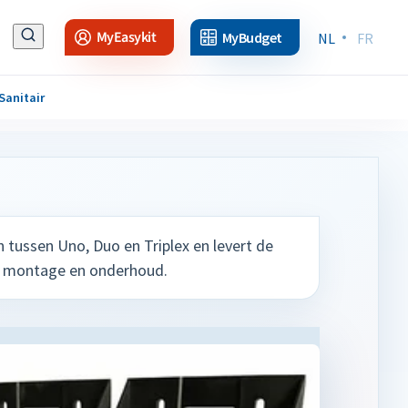
MyEasykit
MyBudget
NL
FR
Sanitair
n tussen Uno, Duo en Triplex en levert de
cte montage en onderhoud.