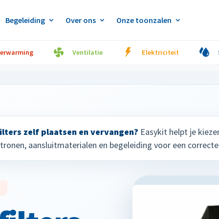
Begeleiding
Over ons
Onze toonzalen
erwarming
Ventilatie
Elektriciteit
lters zelf plaatsen en vervangen?
Easykit helpt je kieze
patronen, aansluitmaterialen en begeleiding voor een corre
G