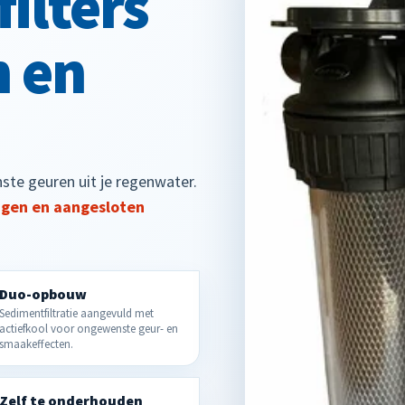
ilters
n en
ste geuren uit je regenwater.
ingen en aangesloten
Duo-opbouw
Sedimentfiltratie aangevuld met
actiefkool voor ongewenste geur- en
smaakeffecten.
Zelf te onderhouden