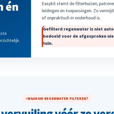
n én
Easykit stemt de filterhuizen, patro
leidingen en toepassingen. Zo vermijd j
of onpraktisch in onderhoud is.
Gefilterd regenwater is niet autom
iste
bedoeld voor de afgesproken nie
zichtelijk.
tuin.
WAAROM REGENWATER FILTEREN?
vervuiling vóór ze ver