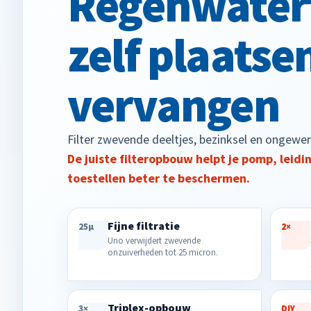
Regenwaterf
zelf plaatse
vervangen
Filter zwevende deeltjes, bezinksel en ongewen
De juiste filteropbouw helpt je pomp, leid
toestellen beter te beschermen.
Fijne filtratie
25µ
2×
Uno verwijdert zwevende
onzuiverheden tot 25 micron.
Triplex-opbouw
3×
DIY