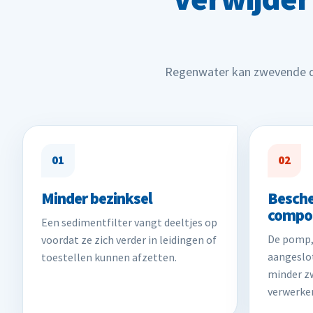
Regenwater kan zwevende dee
01
02
Minder bezinksel
Besch
compo
Een sedimentfilter vangt deeltjes op
De pomp,
voordat ze zich verder in leidingen of
aangeslot
toestellen kunnen afzetten.
minder zw
verwerke