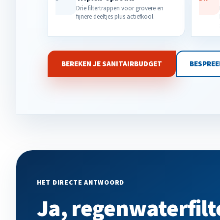
Drie filtertrappen voor grovere en
fijnere deeltjes plus actiefkool.
BEREKEN JE SANITAIRBUDGET
BESPREE
HET DIRECTE ANTWOORD
Ja, regenwaterfilt