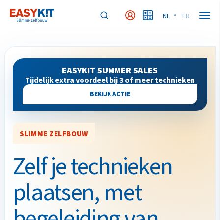
NL
FR
MyEasykit
MyBudget
EASYKIT SUMMER SALES
Tijdelijk extra voordeel bij 3 of meer technieken
BEKIJK ACTIE
SLIMME ZELFBOUW
Zelf je technieken
plaatsen, met
begeleiding van