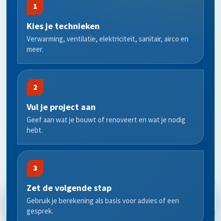
1
Kies je technieken
Verwarming, ventilatie, elektriciteit, sanitair, airco en
meer.
2
Vul je project aan
Geef aan wat je bouwt of renoveert en wat je nodig
hebt.
3
Zet de volgende stap
BEREKEN BUDGET
AFSPRAAK
Gebruik je berekening als basis voor advies of een
gesprek.