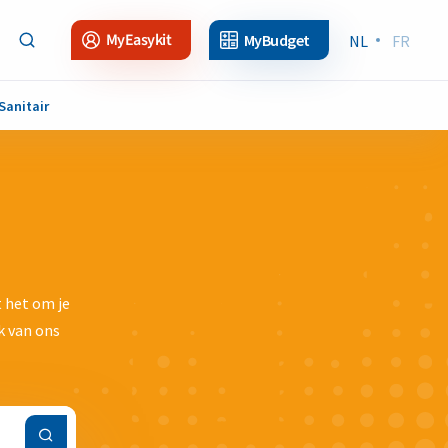
MyEasykit
MyBudget
NL
FR
Sanitair
t het om je
k van ons