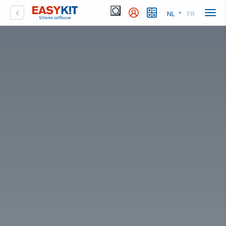
NL
FR