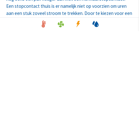
Een stopcontact thuis is er namelijk niet op voorzien om uren
aan een stuk zoveel stroom te trekken. Door te kiezen voor een
Blitz laadpaal op je oprit of in je garage vermijd je
overspanningsgevaar en brand.
←
Vorige
Volgende
→