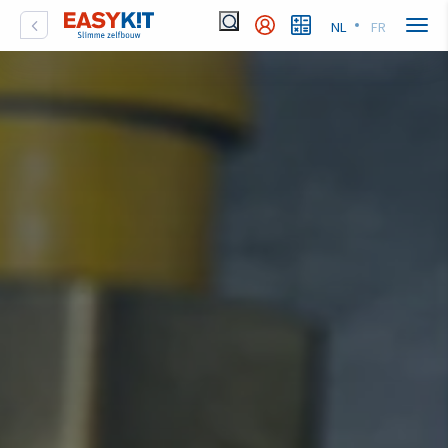
NL
FR