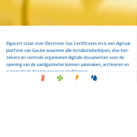
Elgacert staat voor Electronic Gas Certificates en is een digitaal
platform van Gas.be waarmee alle installatiebedrijven, doe-het-
zelvers en controle organismen digitale documenten voor de
opening van de aardgasmeter kunnen aanmaken, archiveren en
automatisch doorsturen naar eindklanten.
Sinds 1/01/2024 is het verplicht het isometrisch schema dat je
zelf hebt uitgetekend van je gasleiding op te laden op het
platform van Elgacert vooraleer je keuring kan doorgaan.
Meer
info vind je terug op de website van Elgacert
.
Wat heb je nodig om de aanmelding vlot te laten
verlopen?
ITSME