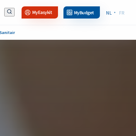
MyEasykit
MyBudget
NL
FR
Sanitair