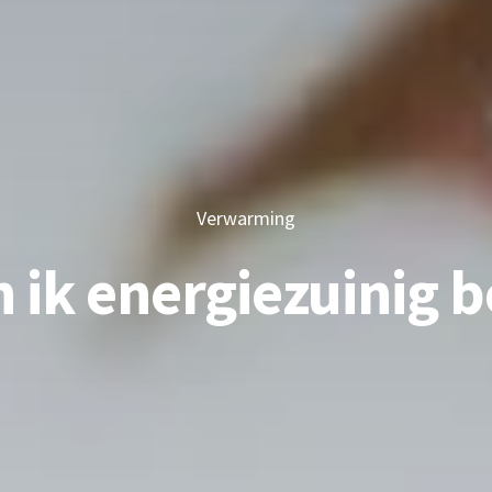
Verwarming
 ik energiezuinig