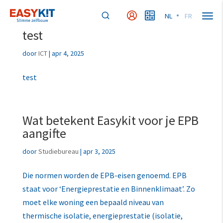
NL
FR
MyEasykit
MyBudget
test
door
ICT
|
apr 4, 2025
test
Wat betekent Easykit voor je EPB
aangifte
door
Studiebureau
|
apr 3, 2025
Die normen worden de EPB-eisen genoemd. EPB
staat voor ‘Energieprestatie en Binnenklimaat’. Zo
moet elke woning een bepaald niveau van
thermische isolatie, energieprestatie (isolatie,