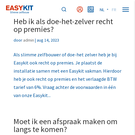
NL
FR
MyEasykit
MyBudget
Heb ik als doe-het-zelver recht
op premies?
door
admin
|
aug 14, 2023
Als slimme zelfbouwer of doe-het zelver heb je bij
Easykit ook recht op premies. Je plaatst de
installatie samen met een Easykit vakman. Hierdoor
heb je ook recht op premies en het verlaagde BTW
tarief van 6%. Vraag achter de voorwaarden in één
van onze Easykit...
Moet ik een afspraak maken om
langs te komen?