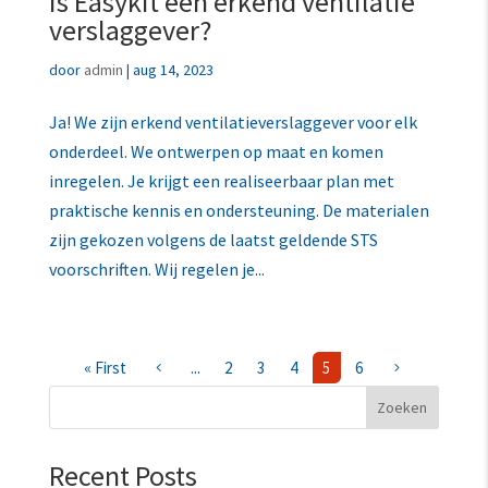
Is Easykit een erkend ventilatie
verslaggever?
door
admin
|
aug 14, 2023
Ja! We zijn erkend ventilatieverslaggever voor elk
onderdeel. We ontwerpen op maat en komen
inregelen. Je krijgt een realiseerbaar plan met
praktische kennis en ondersteuning. De materialen
zijn gekozen volgens de laatst geldende STS
voorschriften. Wij regelen je...
« First
...
2
3
4
5
6
4
5
Zoeken
Recent Posts