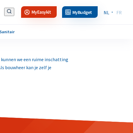
MyEasykit
MyBudget
NL
FR
Sanitair
ect kunnen we een ruime inschatting
Als bouwheer kan je zelf je