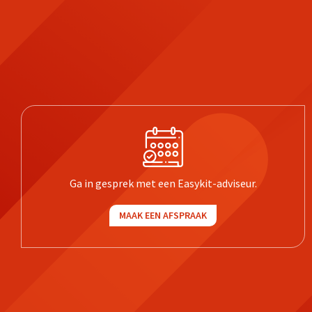
Ga in gesprek met een Easykit-adviseur.
MAAK EEN AFSPRAAK