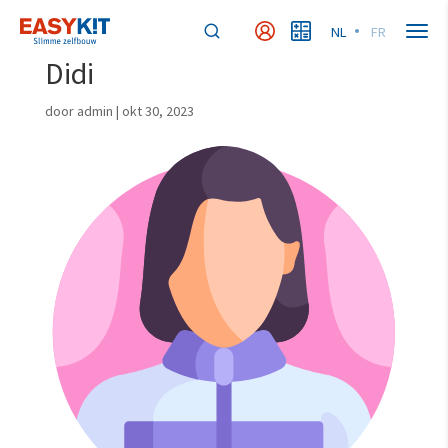
NL
FR
MyEasykit
MyBudget
Didi
door
admin
|
okt 30, 2023