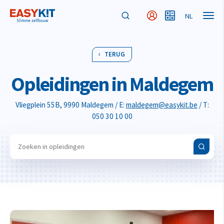
NL
MyEasykit
MyBudget
TERUG
Opleidingen in Maldegem
Vliegplein 55B, 9990 Maldegem / E:
maldegem@easykit.be
/ T:
050 30 10 00