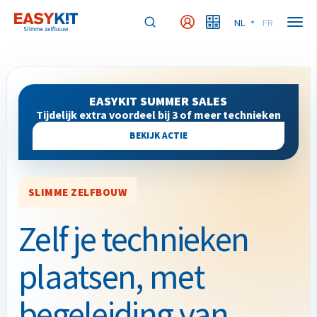
NL
FR
MyEasykit
MyBudget
EASYKIT SUMMER SALES
Tijdelijk extra voordeel bij 3 of meer technieken
BEKIJK ACTIE
SLIMME ZELFBOUW
Zelf je technieken
plaatsen, met
begeleiding van