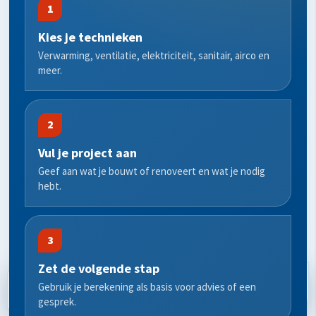
1
Kies je technieken
Verwarming, ventilatie, elektriciteit, sanitair, airco en
meer.
2
Vul je project aan
Geef aan wat je bouwt of renoveert en wat je nodig
hebt.
3
Zet de volgende stap
BEREKEN BUDGET
AFSPRAAK
Gebruik je berekening als basis voor advies of een
gesprek.