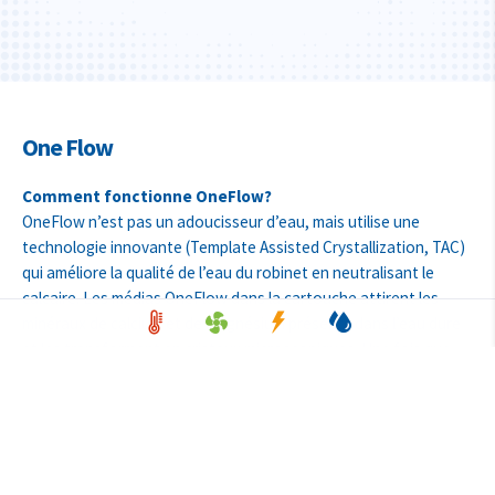
One Flow
Comment fonctionne OneFlow?
OneFlow n’est pas un adoucisseur d’eau, mais utilise une
technologie innovante (Template Assisted Crystallization, TAC)
qui améliore la qualité de l’eau du robinet en neutralisant le
calcaire. Les médias OneFlow dans la cartouche attirent les
minéraux de calcium et de magnésium présents dans l’eau dure
et les transforment en cristaux microscopiques. Une fois que
ces cristaux sont formés, ils se détachent des médias OneFlow
et circulent librement à travers le système de tuyauterie sans
pouvoir adhérer aux surfaces internes. Ainsi, les dépôts de
calcaire tenace sont exclus dans les tuyaux et les éléments
chauffants.