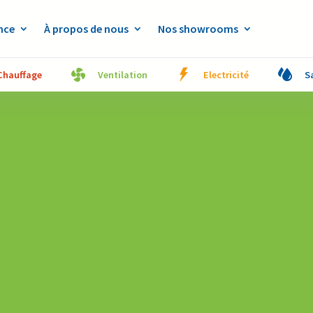
nce
À propos de nous
Nos showrooms
Chauffage
Ventilation
Electricité
S