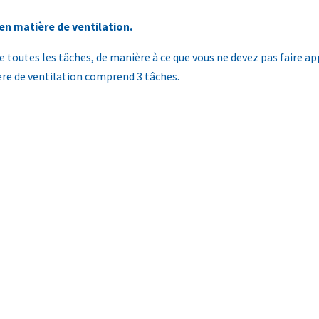
en matière de ventilation.
toutes les tâches, de manière à ce que vous ne devez pas faire ap
ère de ventilation comprend 3 tâches.
V). La première étape consiste à vous fournir un avant-projet de ven
ints d’impulsion et d’extraction du système de ventilation. Le débi
re dont les résultats ont été obtenus. Sans avant-projet de ventila
ilation (SPV). Nous vous conseillons pendant les travaux sur la man
tilation (RPV). Lors de la phase finale, un technicien Easykit vien
définis sont atteints dans chaque pièce et nous réglons correcteme
e à votre dossier EPB.
Z.