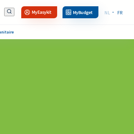
MyEasykit
MyBudget
NL
FR
anitaire