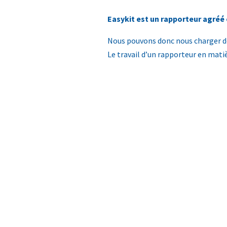
Easykit est un rapporteur agréé 
Nous pouvons donc nous charger de 
Le travail d’un rapporteur en mati
L’avant-projet de ventilation (AP
lequel sont indiqués tous les po
avec un aperçu clair de la maniè
être lancé.
Spécifications du projet de vent
avec un plan de pose clair.
Rapport de performance de la ven
Nous vérifions si les débits pré
rapport de ventilation nécessair
Nous nous occupons de tout de A à 