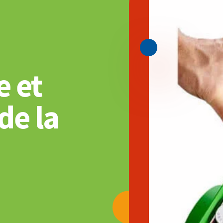
e et
de la