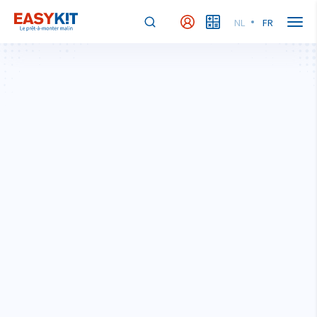
NL
FR
MyEasykit
MyBudget