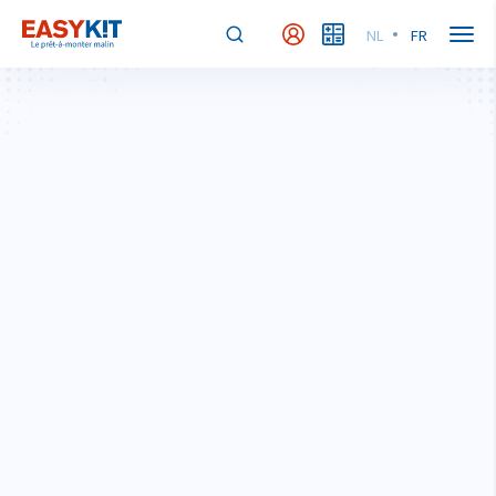
NL
FR
MyEasykit
MyBudget