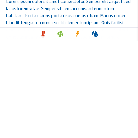
Lorem ipsum dolor sit amet consectetur. Semper elit aliquet sed
lacus lorem vitae. Semper sit sem accumsan fermentum
habitant. Porta mauris porta risus cursus etiam. Mauris donec
blandit feugiat eu nunc eu elit elementum ipsum. Quis facilisi
amet vel tempor semper id. Risus vitae ac etiam morbi volutpat
donec ac magna eleifend. Vel mollis suspendisse mi ornare
purus. Nunc sed at commodo aliquam aliquam consectetur
feugiat euismod. Ullamcorper elementum lorem tellus risus
quam dolor ipsum vitae tincidunt. In sagittis dui pretium posuere
sit erat. Massa egestas eget nunc risus nisl dictum ipsum
placerat felis. Consectetur diam cras cras vitae etiam amet
faucibus. Sagittis diam cursus sit turpis scelerisque ornare justo
bibendum.
Lorem ipsum dolor sit amet consectetur. Semper elit aliquet sed
lacus lorem vitae. Semper sit sem accumsan fermentum
habitant. Porta mauris porta risus cursus etiam. Mauris donec
blandit feugiat eu nunc eu elit elementum ipsum. Quis facilisi
amet vel tempor semper id. Risus vitae ac etiam morbi volutpat
donec ac magna eleifend. Vel mollis suspendisse mi ornare