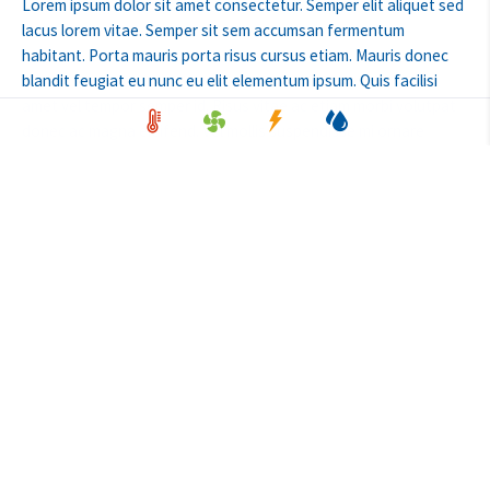
Lorem ipsum dolor sit amet consectetur. Semper elit aliquet sed
lacus lorem vitae. Semper sit sem accumsan fermentum
habitant. Porta mauris porta risus cursus etiam. Mauris donec
blandit feugiat eu nunc eu elit elementum ipsum. Quis facilisi
amet vel tempor semper id. Risus vitae ac etiam morbi volutpat
donec ac magna eleifend. Vel mollis suspendisse mi ornare
purus. Nunc sed at commodo aliquam aliquam consectetur
feugiat euismod. Ullamcorper elementum lorem tellus risus
quam dolor ipsum vitae tincidunt. In sagittis dui pretium posuere
sit erat. Massa egestas eget nunc risus nisl dictum ipsum
placerat felis. Consectetur diam cras cras vitae etiam amet
faucibus. Sagittis diam cursus sit turpis scelerisque ornare justo
bibendum.
Lorem ipsum dolor sit amet consectetur. Semper elit aliquet sed
lacus lorem vitae. Semper sit sem accumsan fermentum
habitant. Porta mauris porta risus cursus etiam. Mauris donec
blandit feugiat eu nunc eu elit elementum ipsum. Quis facilisi
amet vel tempor semper id. Risus vitae ac etiam morbi volutpat
donec ac magna eleifend. Vel mollis suspendisse mi ornare