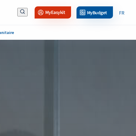
MyEasykit
MyBudget
FR
anitaire