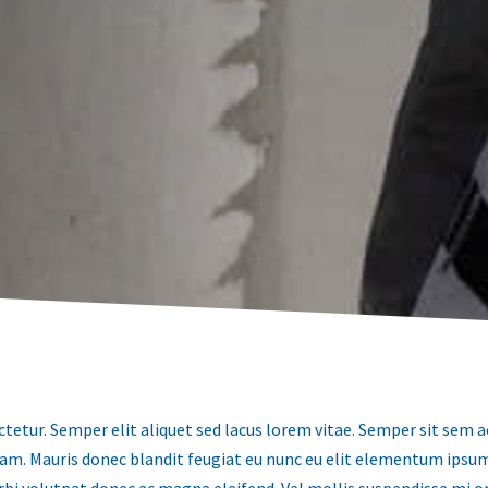
tetur. Semper elit aliquet sed lacus lorem vitae. Semper sit se
iam. Mauris donec blandit feugiat eu nunc eu elit elementum ipsum
orbi volutpat donec ac magna eleifend. Vel mollis suspendisse mi