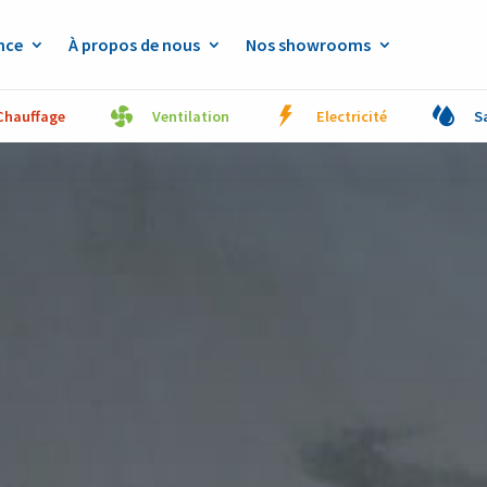
nce
À propos de nous
Nos showrooms
Chauffage
Ventilation
Electricité
S