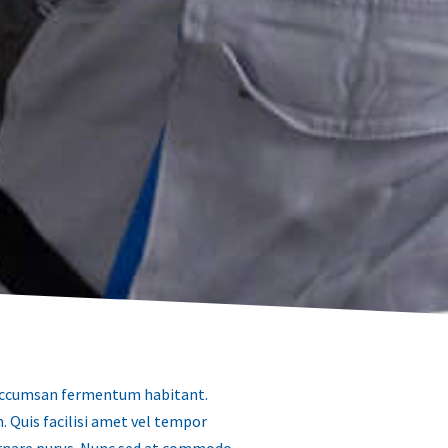
m accumsan fermentum habitant.
. Quis facilisi amet vel tempor
 ornare purus. Nunc sed at commodo