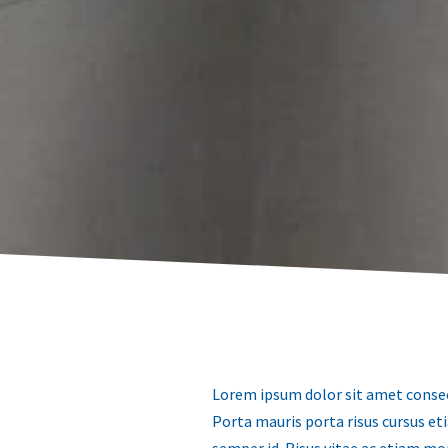
Lorem ipsum dolor sit amet consec
Porta mauris porta risus cursus et
semper id. Risus vitae ac etiam m