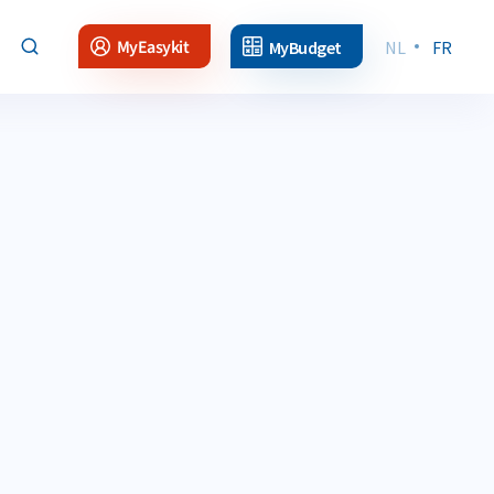
MyEasykit
MyBudget
NL
FR