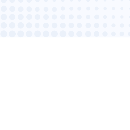
VOUS V
Échangez avec un conseiller Easykit.